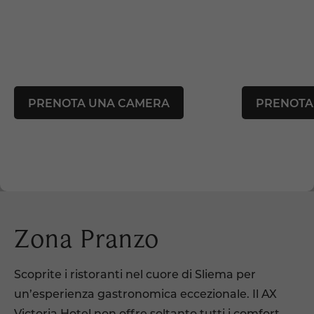
PRENOTA UNA CAMERA
PRENOTA
Zona Pranzo
Scoprite i ristoranti nel cuore di Sliema per
un’esperienza gastronomica eccezionale. Il AX
Victoria Hotel non offre soltanto tutti i comfort